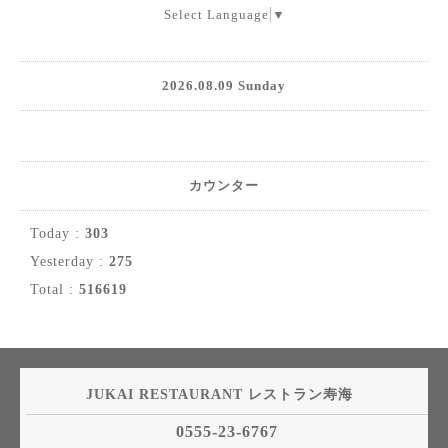
Select Language
▼
2026.08.09 Sunday
カウンター
Today :
303
Yesterday :
275
Total :
516619
JUKAI RESTAURANT レストラン寿海
0555-23-6767