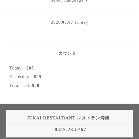
Select Language
▼
2026.08.07 Friday
カウンター
Today :
203
Yesterday :
629
Total :
515958
JUKAI RESTAURANT レストラン寿海
0555-23-6767